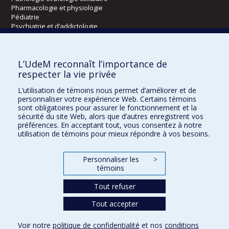
Pharmacologie et physiologie
Pédiatrie
Psychiatrie et d’addictologie
Radiologie, radio-oncologie et médecine nucléaire
L’UdeM reconnaît l’importance de
Écoles
respecter la vie privée
Kinésiologie et des sciences de l’activité physique
L’utilisation de témoins nous permet d’améliorer et de
Orthophonie et audiologie
personnaliser votre expérience Web. Certains témoins
Réadaptation
sont obligatoires pour assurer le fonctionnement et la
sécurité du site Web, alors que d’autres enregistrent vos
préférences. En acceptant tout, vous consentez à notre
Directions
utilisation de témoins pour mieux répondre à vos besoins.
DPC
CPASS
Personnaliser les
>
Éthique clinique
témoins
Tout refuser
Tout accepter
Voir notre
politique de confidentialité
et nos
conditions