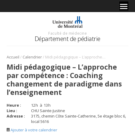
Faculté de médecine
Département de pédiatrie
/
/
Accueil
Calendrier
Midi pédagogique – L’approche par compétence : Coaching changement de paradigme dans l’enseignement
Midi pédagogique – L’approche
par compétence : Coaching
changement de paradigme dans
l’enseignement
Heure :
12
h
à
13
h
Lieu :
CHU Sainte-Justine
Adresse :
3175, chemin Côte Sainte-Catherine, 5e étage bloc 6,
local 5616
Ajouter à votre calendrier