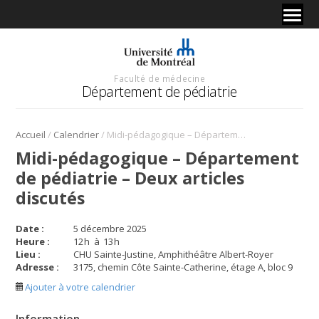
Faculté de médecine
Département de pédiatrie
/
/
Accueil
Calendrier
Midi-pédagogique – Département de pédiatrie – Deux articles discutés
Midi-pédagogique – Département
de pédiatrie – Deux articles
discutés
Date :
5 décembre 2025
Heure :
12
h
à
13
h
Lieu :
CHU Sainte-Justine, Amphithéâtre Albert-Royer
Adresse :
3175, chemin Côte Sainte-Catherine, étage A, bloc 9
Ajouter à votre calendrier
Information