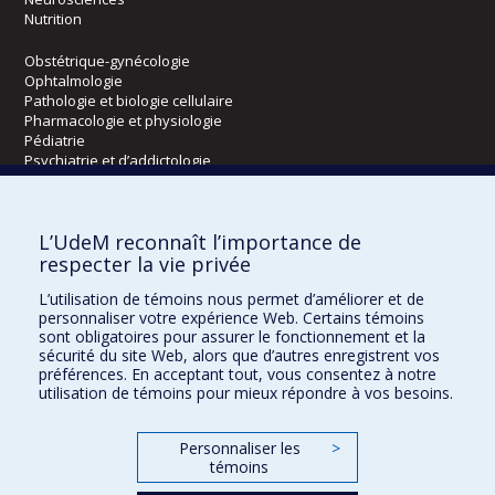
Nutrition
Obstétrique-gynécologie
Ophtalmologie
Pathologie et biologie cellulaire
Pharmacologie et physiologie
Pédiatrie
Psychiatrie et d’addictologie
Radiologie, radio-oncologie et médecine nucléaire
L’UdeM reconnaît l’importance de
Écoles
respecter la vie privée
Kinésiologie et des sciences de l’activité physique
L’utilisation de témoins nous permet d’améliorer et de
Orthophonie et audiologie
personnaliser votre expérience Web. Certains témoins
Réadaptation
sont obligatoires pour assurer le fonctionnement et la
sécurité du site Web, alors que d’autres enregistrent vos
préférences. En acceptant tout, vous consentez à notre
Directions
utilisation de témoins pour mieux répondre à vos besoins.
DPC
CPASS
Personnaliser les
>
Éthique clinique
témoins