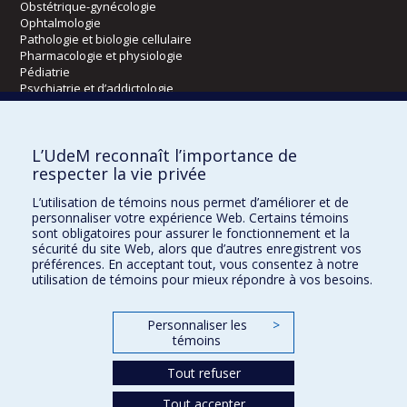
Obstétrique-gynécologie
Ophtalmologie
Pathologie et biologie cellulaire
Pharmacologie et physiologie
Pédiatrie
Psychiatrie et d’addictologie
Radiologie, radio-oncologie et médecine nucléaire
L’UdeM reconnaît l’importance de
Écoles
respecter la vie privée
Kinésiologie et des sciences de l’activité physique
L’utilisation de témoins nous permet d’améliorer et de
Orthophonie et audiologie
personnaliser votre expérience Web. Certains témoins
Réadaptation
sont obligatoires pour assurer le fonctionnement et la
sécurité du site Web, alors que d’autres enregistrent vos
préférences. En acceptant tout, vous consentez à notre
Directions
utilisation de témoins pour mieux répondre à vos besoins.
DPC
CPASS
Personnaliser les
>
Éthique clinique
témoins
Tout refuser
Tout accepter