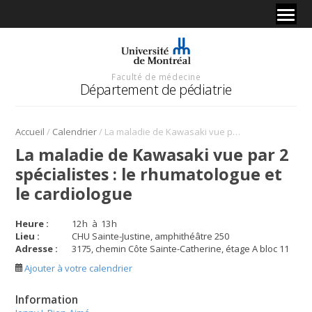
Faculté de médecine
Département de pédiatrie
/
/
Accueil
Calendrier
La maladie de Kawasaki vue par 2 spécialistes : le rhumatologue et le cardiologue
La maladie de Kawasaki vue par 2
spécialistes : le rhumatologue et
le cardiologue
Heure :
12
h
à
13
h
Lieu :
CHU Sainte-Justine, amphithéâtre 250
Adresse :
3175, chemin Côte Sainte-Catherine, étage A bloc 11
Ajouter à votre calendrier
Information