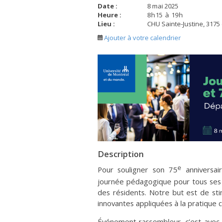
Date :
8 mai 2025
Heure :
8
h
15
à
19
h
Lieu :
CHU Sainte-Justine, 3175
Ajouter à votre calendrier
Description
e
Pour souligner son 75
anniversai
journée pédagogique pour tous ses g
des résidents. Notre but est de sti
innovantes appliquées à la pratique 
Événement rassembleur, c’est avec