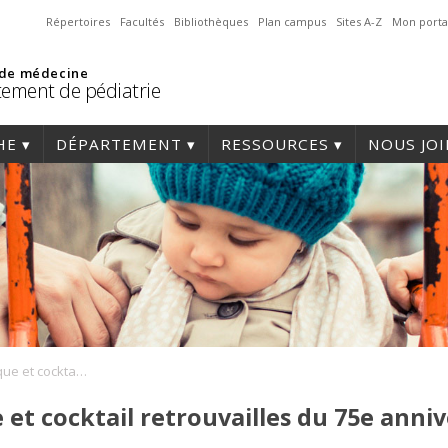
Répertoires
Facultés
Bibliothèques
Plan campus
Sites A-Z
Mon porta
 de médecine
ement de pédiatrie
HE
DÉPARTEMENT
RESSOURCES
NOUS JO
Journée pédagogique et cocktail retrouvailles du 75e anniversaire en pédiatrie
t cocktail retrouvailles du 75e anniv