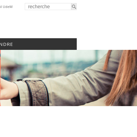
il UdeM
INDRE