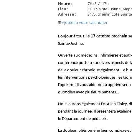
Heure :
7
h
45
à
17
h
Lieu :
CHU Sainte-Justine, Amph
Adresse :
3175, chemin Côte Sainte
Ajouter à votre calendrier
Bonjour à tous,
le 17 octobre prochain
se
Sainte-Justine.
Ouverte aux médecins, infirmières et autr
conférence portera sur divers aspects de l
de la douleur chronique également. Le but? s
les interventions psychologiques, les tech
l’après-midi vous aideront à apprivoiser 
quotidien avec plusieurs patients…
Nous aurons également Dr. Allen Finley, d
pendant la journée. Il présentera égaleme
le Département de pédiatrie.
La douleur, phénomène bien complexe et t