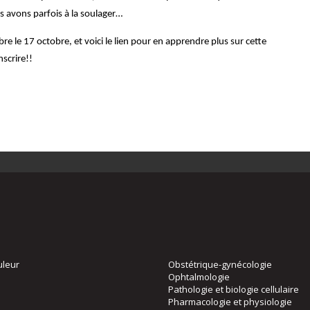
us avons parfois à la soulager…
le 17 octobre, et voici le lien pour en apprendre plus sur cette
nscrire!!
uleur
Obstétrique-gynécologie
Ophtalmologie
Pathologie et biologie cellulaire
Pharmacologie et physiologie