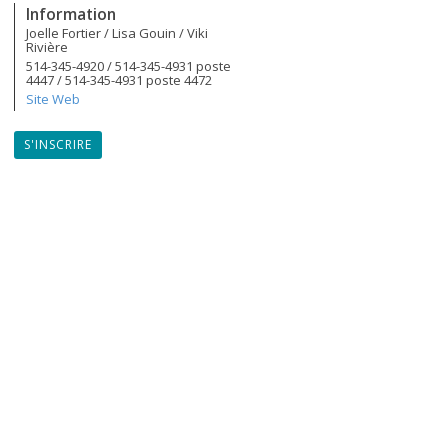
Information
Joelle Fortier / Lisa Gouin / Viki
Rivière
514-345-4920 / 514-345-4931 poste
4447 / 514-345-4931 poste 4472
Site Web
S'INSCRIRE