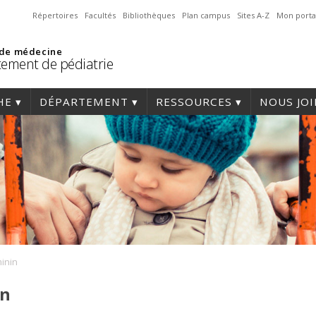
Répertoires
Facultés
Bibliothèques
Plan campus
Sites A-Z
Mon porta
 de médecine
ement de pédiatrie
HE
DÉPARTEMENT
RESSOURCES
NOUS JO
inin
in