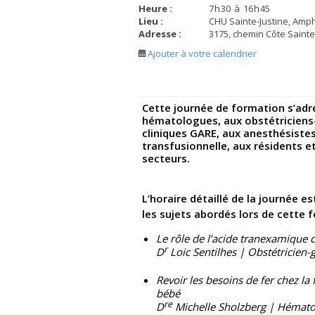
Heure :
7
h
30
à
16
h
45
Lieu :
CHU Sainte-Justine, Amph
Adresse :
3175, chemin Côte Sainte
Ajouter à votre calendrier
Cette journée de formation s’adre
hématologues, aux obstétriciens
cliniques GARE, aux anesthésiste
transfusionnelle, aux résidents et
secteurs.
L’horaire détaillé de la journée es
les sujets abordés lors de cette
Le rôle de l’acide tranexamique 
r
D
Loic Sentilhes | Obstétricien
Revoir les besoins de fer chez l
bébé
re
D
Michelle Sholzberg | Hématol