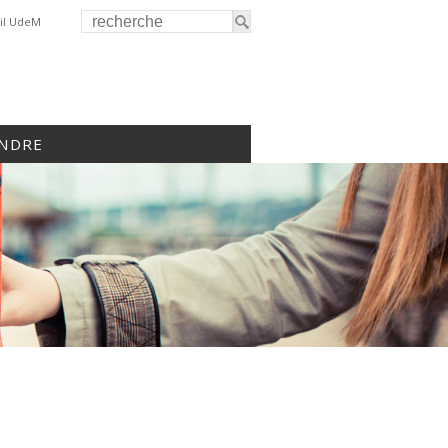
il UdeM
INDRE