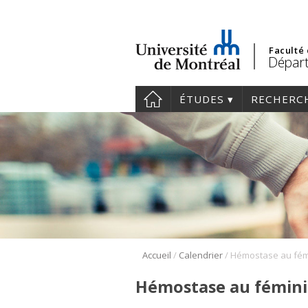
Faculté
Départ
ÉTUDES
RECHERC
/
/
Accueil
Calendrier
Hémostase au fém
Hémostase au fémin