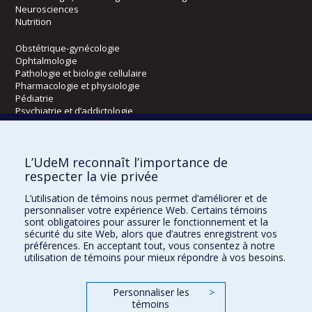
Neurosciences
Nutrition
Obstétrique-gynécologie
Ophtalmologie
Pathologie et biologie cellulaire
Pharmacologie et physiologie
Pédiatrie
Psychiatrie et d’addictologie
Radiologie, radio-oncologie et médecine nucléaire
L’UdeM reconnaît l’importance de
Écoles
respecter la vie privée
Kinésiologie et des sciences de l’activité physique
L’utilisation de témoins nous permet d’améliorer et de
Orthophonie et audiologie
personnaliser votre expérience Web. Certains témoins
Réadaptation
sont obligatoires pour assurer le fonctionnement et la
sécurité du site Web, alors que d’autres enregistrent vos
préférences. En acceptant tout, vous consentez à notre
Directions
utilisation de témoins pour mieux répondre à vos besoins.
DPC
CPASS
Personnaliser les
>
Éthique clinique
témoins