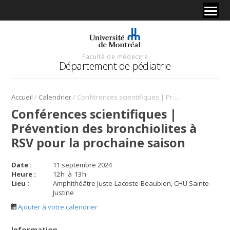
Faculté de médecine
Département de pédiatrie
/
/
Accueil
Calendrier
Conférences scientifiques | Prévention des bronchiolites à RSV pour la prochaine saison
Conférences scientifiques |
Prévention des bronchiolites à
RSV pour la prochaine saison
Date :
11 septembre 2024
Heure :
12
h
à
13
h
Lieu :
Amphithéâtre Juste-Lacoste-Beaubien, CHU Sainte-
Justine
Ajouter à votre calendrier
Information