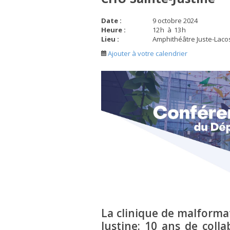
Date :
9 octobre 2024
Heure :
12
h
à
13
h
Lieu :
Amphithéâtre Juste-Laco
Ajouter à votre calendrier
La clinique de malforma
Justine: 10 ans de coll