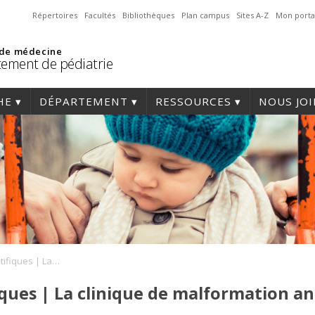
Répertoires
Facultés
Bibliothèques
Plan campus
Sites A-Z
Mon porta
 de médecine
ement de pédiatrie
HE
DÉPARTEMENT
RESSOURCES
NOUS JO
Conférences scientifiques | La clinique de malformation ano-rectale (MAREC) du CHU Sainte-Justine
iques | La clinique de malformation a