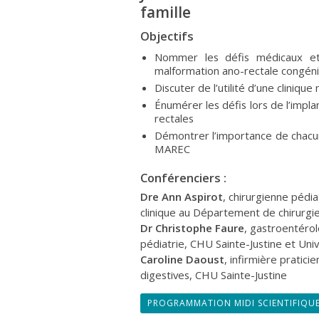
famille
Objectifs
Nommer les défis médicaux et 
malformation ano-rectale congéni
Discuter de l’utilité d’une clinique 
Énumérer les défis lors de l’impla
rectales
Démontrer l’importance de chacun d
MAREC
Conférenciers :
Dre Ann Aspirot
, chirurgienne pédi
clinique au Département de chirurgie
Dr Christophe Faure
, gastroentéro
pédiatrie, CHU Sainte-Justine et Uni
Caroline Daoust
, infirmière pratic
digestives, CHU Sainte-Justine
PROGRAMMATION MIDI SCIENTIFIQU