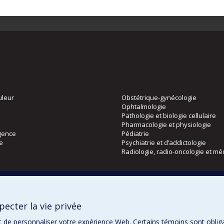
uleur
Obstétrique-gynécologie
Ophtalmologie
Pathologie et biologie cellulaire
Pharmacologie et physiologie
gence
Pédiatrie
ie
Psychiatrie et d’addictologie
Radiologie, radio-oncologie et mé
Directions
 physique
DPC
ecter la vie privée
CPASS
Éthique clinique
t de personnaliser votre expérience Web. Certains témoins sont oblig