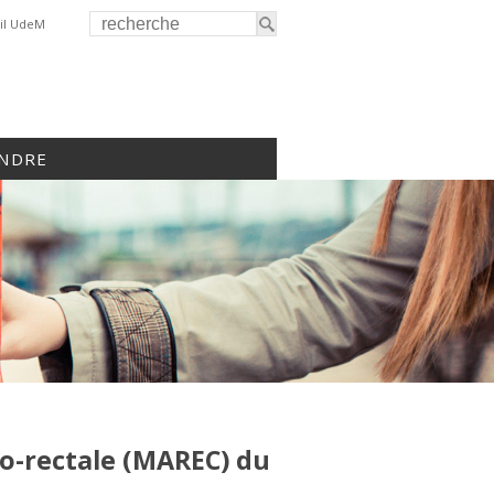
il UdeM
INDRE
no-rectale (MAREC) du