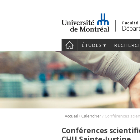
Faculté
Départ
ÉTUDES
RECHERC
/
/
Accueil
Calendrier
Conférences scientif
CHU Sainte-Justine