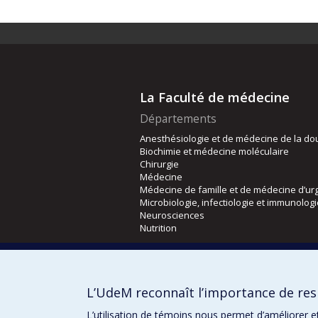
La Faculté de médecine
Départements
Anesthésiologie et de médecine de la do
Biochimie et médecine moléculaire
Chirurgie
Médecine
Médecine de famille et de médecine d’ur
Microbiologie, infectiologie et immunolog
Neurosciences
Nutrition
Écoles
Kinésiologie et des sciences de l’activité
L’UdeM reconnaît l’importance de resp
Orthophonie et audiologie
Réadaptation
L’utilisation de témoins nous permet d’améliorer e