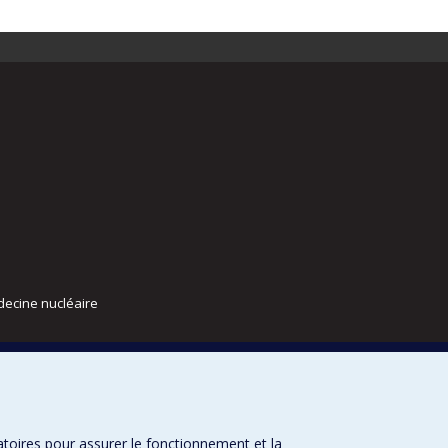
decine nucléaire
atoires pour assurer le fonctionnement et la