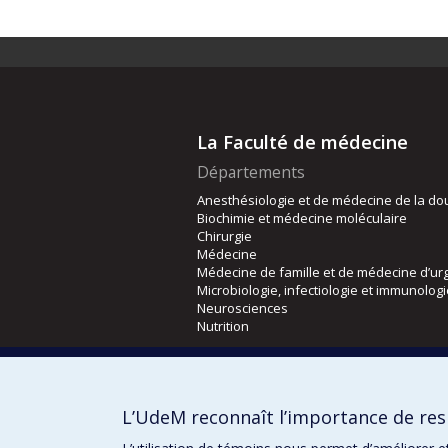
La Faculté de médecine
Départements
Anesthésiologie et de médecine de la do
Biochimie et médecine moléculaire
Chirurgie
Médecine
Médecine de famille et de médecine d’ur
Microbiologie, infectiologie et immunolog
Neurosciences
Nutrition
Écoles
Kinésiologie et des sciences de l’activité
L’UdeM reconnaît l’importance de resp
Orthophonie et audiologie
Réadaptation