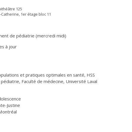
ithéâtre 125
-Catherine, 1er étage bloc 11
ent de pédiatrie (mercredi midi)
es à jour
opulations et pratiques optimales en santé, HSS
pédiatrie, Faculté de médecine, Université Laval
dolescence
te-Justine
Montréal