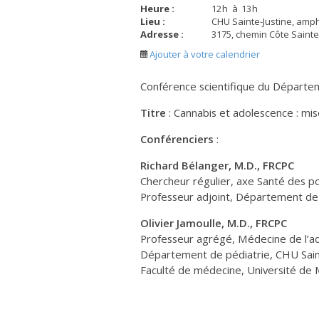
Heure :
12
h
à
13
h
Lieu :
CHU Sainte-Justine, amph
Adresse :
3175, chemin Côte Sainte
Ajouter à votre calendrier
Conférence scientifique du Départem
Titre
: Cannabis et adolescence : mis
Conférenciers
:
Richard Bélanger, M.D., FRCPC
Chercheur régulier, axe Santé des p
Professeur adjoint, Département de 
Olivier Jamoulle, M.D., FRCPC
Professeur agrégé, Médecine de l’a
Département de pédiatrie, CHU Sain
Faculté de médecine, Université de 