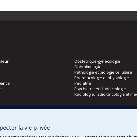
uleur
Obstétrique-gynécologie
Ophtalmologie
Pathologie et biologie cellulaire
Pharmacologie et physiologie
gence
Pédiatrie
ie
Psychiatrie et d’addictologie
Radiologie, radio-oncologie et mé
Directions
 physique
DPC
ecter la vie privée
CPASS
Éthique clinique