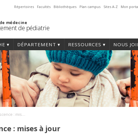
Répertoires
Facultés
Bibliothèques
Plan campus
Sites A-Z
Mon porta
 de médecine
ement de pédiatrie
HE
DÉPARTEMENT
RESSOURCES
NOUS JO
Cannabis et adolescence : mises à jour
ce : mises à jour