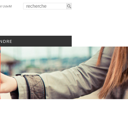
il UdeM
INDRE