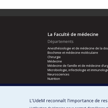
La Faculté de médecine
Départements
Anesthésiologie et de médecine de la do
Biochimie et médecine moléculaire
Chirurgie
Médecine
Médecine de famille et de médecine d’ur
Microbiologie, infectiologie et immunolog
Neurosciences
Nutrition
Écoles
Kinésiologie et des sciences de l’activité
L’UdeM reconnaît l’importance de resp
Orthophonie et audiologie
Réadaptation