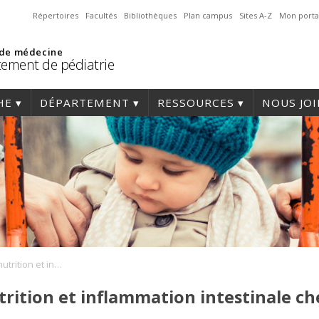
Répertoires
Facultés
Bibliothèques
Plan campus
Sites A-Z
Mon porta
 de médecine
ement de pédiatrie
HE
DÉPARTEMENT
RESSOURCES
NOUS JO
Activité physique, nutrition et inflammation intestinale chez l’enfant
trition et inflammation intestinale ch