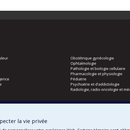
uleur
Obstétrique-gynécologie
Ophtalmologie
Pathologie et biologie cellulaire
Pharmacologie et physiologie
gence
Pédiatrie
ie
Psychiatrie et d’addictologie
Radiologie, radio-oncologie et mé
Directions
 physique
DPC
ecter la vie privée
CPASS
Éthique clinique