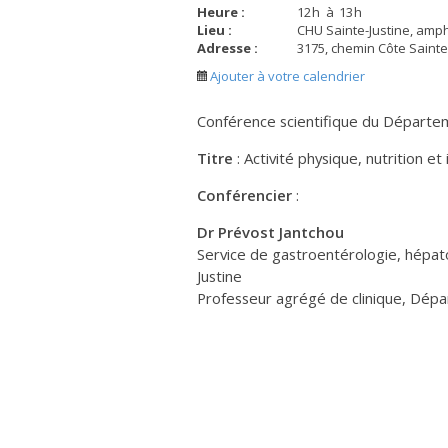
Heure :
12
h
à
13
h
Lieu :
CHU Sainte-Justine, amph
Adresse :
3175, chemin Côte Sainte
Ajouter à votre calendrier
Conférence scientifique du Départem
Titre
: Activité physique, nutrition et
Conférencier
:
Dr Prévost Jantchou
Service de gastroentérologie, hépat
Justine
Professeur agrégé de clinique, Dépa