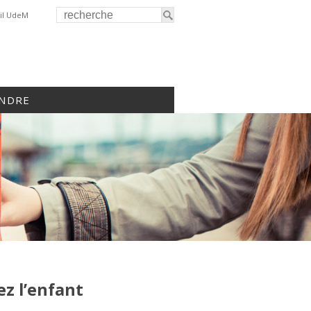
il UdeM
INDRE
ez l’enfant