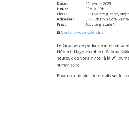
Date :
12 février 2025
Heure :
12
h
à
19
h
Lieu :
CHU Sainte-Justine, Amph
Adresse :
3175, chemin Côte Sainte-
Prix :
Activité gratuite $
Ajouter à votre calendrier
Le Groupe de pédiatrie internationa
Hébert, Nago Humbert, Fatima Kakkar
e
heureux de vous inviter à la 9
Journé
humanitaire.
Pour obtenir plus de détails sur les c