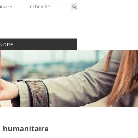
il UdeM
INDRE
on humanitaire