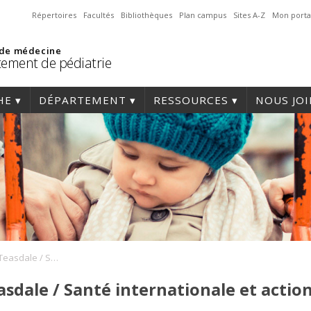
Répertoires
Facultés
Bibliothèques
Plan campus
Sites A-Z
Mon porta
 de médecine
ement de pédiatrie
HE
DÉPARTEMENT
RESSOURCES
NOUS JO
9e Journée Lucille-Teasdale / Santé internationale et action humanitaire
asdale / Santé internationale et acti