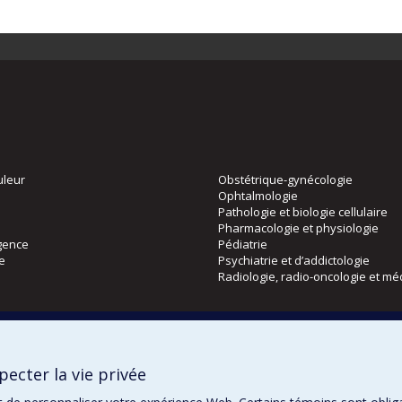
uleur
Obstétrique-gynécologie
Ophtalmologie
Pathologie et biologie cellulaire
Pharmacologie et physiologie
gence
Pédiatrie
ie
Psychiatrie et d’addictologie
Radiologie, radio-oncologie et mé
Directions
 physique
DPC
ecter la vie privée
CPASS
Éthique clinique