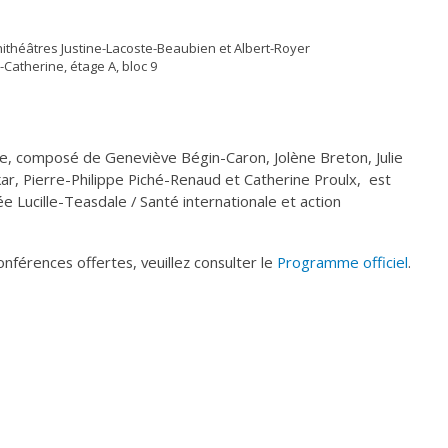
ithéâtres Justine-Lacoste-Beaubien et Albert-Royer
Catherine, étage A, bloc 9
le, composé de Geneviève Bégin-Caron, Jolène Breton, Julie
, Pierre-Philippe Piché-Renaud et Catherine Proulx, est
e Lucille-Teasdale / Santé internationale et action
onférences offertes, veuillez consulter le
Programme officiel
.