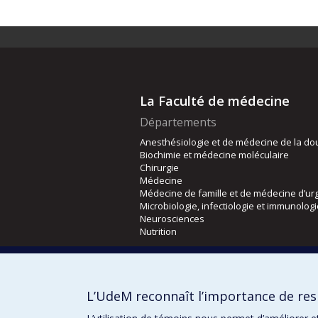
La Faculté de médecine
Départements
Anesthésiologie et de médecine de la do
Biochimie et médecine moléculaire
Chirurgie
Médecine
Médecine de famille et de médecine d’ur
Microbiologie, infectiologie et immunolog
Neurosciences
Nutrition
Écoles
Kinésiologie et des sciences de l’activité
L’UdeM reconnaît l’importance de resp
Orthophonie et audiologie
Réadaptation