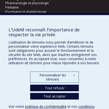
Pharmacologie et physiologie
Pédiatrie
Psychiatrie et d’addictologie
Radiologie, radio-oncologie et médecine nucléaire
L’UdeM reconnaît l’importance de
Écoles
respecter la vie privée
Kinésiologie et des sciences de l’activité physique
L’utilisation de témoins nous permet d’améliorer et de
Orthophonie et audiologie
personnaliser votre expérience Web. Certains témoins
Réadaptation
sont obligatoires pour assurer le fonctionnement et la
sécurité du site Web, alors que d’autres enregistrent vos
préférences. En acceptant tout, vous consentez à notre
Directions
utilisation de témoins pour mieux répondre à vos besoins.
DPC
CPASS
Personnaliser les
>
Éthique clinique
témoins
Tout refuser
Tout accepter
Voir notre
politique de confidentialité
et nos
conditions