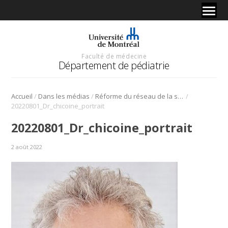
Faculté de médecine
Département de pédiatrie
/
/
/
Accueil
Dans les médias
Réforme du réseau de la santé: discussion avec Jean-François Chicoine
20220801_Dr_chicoine_portrait
20220801_Dr_chicoine_portrait
2 août 2022