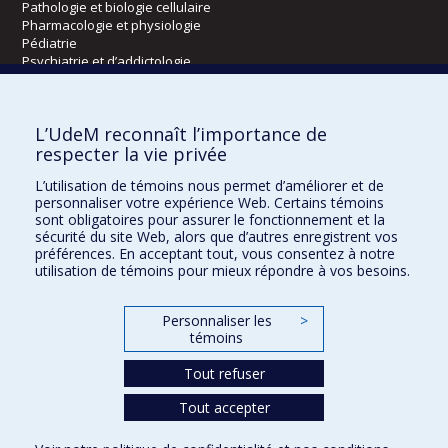
Pathologie et biologie cellulaire
Pharmacologie et physiologie
Pédiatrie
Psychiatrie et d’addictologie
Radiologie, radio-oncologie et médecine nucléaire
L’UdeM reconnaît l’importance de
Écoles
respecter la vie privée
Kinésiologie et des sciences de l’activité physique
L’utilisation de témoins nous permet d’améliorer et de
Orthophonie et audiologie
personnaliser votre expérience Web. Certains témoins
Réadaptation
sont obligatoires pour assurer le fonctionnement et la
sécurité du site Web, alors que d’autres enregistrent vos
préférences. En acceptant tout, vous consentez à notre
Directions
utilisation de témoins pour mieux répondre à vos besoins.
DPC
CPASS
Personnaliser les
>
Éthique clinique
témoins
Tout refuser
Tout accepter