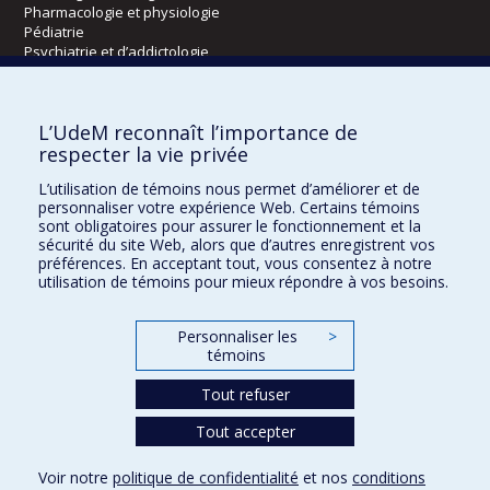
Pharmacologie et physiologie
Pédiatrie
Psychiatrie et d’addictologie
Radiologie, radio-oncologie et médecine nucléaire
L’UdeM reconnaît l’importance de
Écoles
respecter la vie privée
Kinésiologie et des sciences de l’activité physique
L’utilisation de témoins nous permet d’améliorer et de
Orthophonie et audiologie
personnaliser votre expérience Web. Certains témoins
Réadaptation
sont obligatoires pour assurer le fonctionnement et la
sécurité du site Web, alors que d’autres enregistrent vos
préférences. En acceptant tout, vous consentez à notre
Directions
utilisation de témoins pour mieux répondre à vos besoins.
DPC
CPASS
Personnaliser les
>
Éthique clinique
témoins
Tout refuser
Tout accepter
Voir notre
politique de confidentialité
et nos
conditions