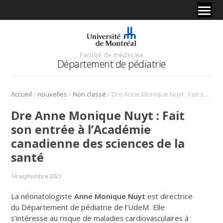
Faculté de médecine
Département de pédiatrie
/
/
/
Accueil
nouvelles
Non classé
Dre Anne Monique Nuyt : Fait son entrée à l’Académie canadienne des sciences de la santé
Dre Anne Monique Nuyt : Fait
son entrée à l’Académie
canadienne des sciences de la
santé
14 septembre 2021
La néonatologiste
Anne Monique Nuyt
est directrice
du Département de pédiatrie de l’UdeM. Elle
s’intéresse au risque de maladies cardiovasculaires à