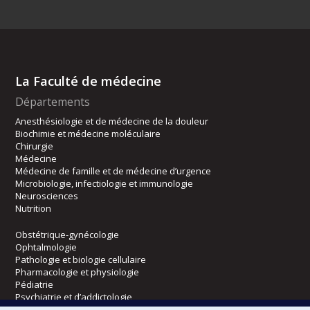
La Faculté de médecine
Départements
Anesthésiologie et de médecine de la douleur
Biochimie et médecine moléculaire
Chirurgie
Médecine
Médecine de famille et de médecine d’urgence
Microbiologie, infectiologie et immunologie
Neurosciences
Nutrition
Obstétrique-gynécologie
Ophtalmologie
Pathologie et biologie cellulaire
Pharmacologie et physiologie
Pédiatrie
Psychiatrie et d’addictologie
Radiologie, radio-oncologie et médecine nucléaire