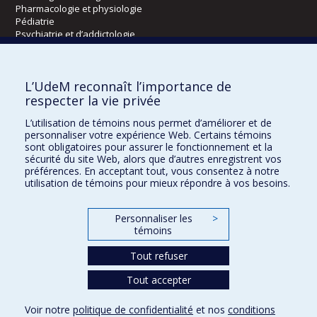
Pharmacologie et physiologie
Pédiatrie
Psychiatrie et d’addictologie
Radiologie, radio-oncologie et médecine nucléaire
L’UdeM reconnaît l’importance de
Écoles
respecter la vie privée
Kinésiologie et des sciences de l’activité physique
L’utilisation de témoins nous permet d’améliorer et de
Orthophonie et audiologie
personnaliser votre expérience Web. Certains témoins
Réadaptation
sont obligatoires pour assurer le fonctionnement et la
sécurité du site Web, alors que d’autres enregistrent vos
préférences. En acceptant tout, vous consentez à notre
Directions
utilisation de témoins pour mieux répondre à vos besoins.
DPC
CPASS
Personnaliser les
>
Éthique clinique
témoins
Tout refuser
Tout accepter
Voir notre
politique de confidentialité
et nos
conditions