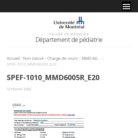
Faculté de médecine
Département de pédiatrie
/
/
/
Accueil
Non classé
Charge de cours – MMD-6005R – Été 2021
SPEF-1010_MMD6005R_E20
SPEF-1010_MMD6005R_E20
12 février 2020