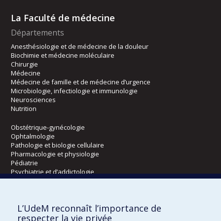
La Faculté de médecine
Départements
Anesthésiologie et de médecine de la douleur
Biochimie et médecine moléculaire
Chirurgie
Médecine
Médecine de famille et de médecine d’urgence
Microbiologie, infectiologie et immunologie
Neurosciences
Nutrition
Obstétrique-gynécologie
Ophtalmologie
Pathologie et biologie cellulaire
Pharmacologie et physiologie
Pédiatrie
Psychiatrie et d’addictologie
Radiologie, radio-oncologie et médecine nucléaire
L’UdeM reconnaît l’importance de
Écoles
respecter la vie privée