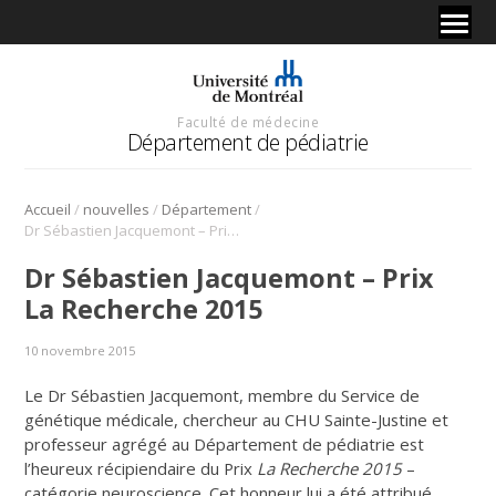
Faculté de médecine
Département de pédiatrie
/
/
/
Accueil
nouvelles
Département
Dr Sébastien Jacquemont – Prix La Recherche 2015
Dr Sébastien Jacquemont – Prix
La Recherche 2015
10 novembre 2015
Le Dr Sébastien Jacquemont, membre du Service de
génétique médicale, chercheur au CHU Sainte-Justine et
professeur agrégé au Département de pédiatrie est
l’heureux récipiendaire du Prix
La Recherche 2015
–
catégorie neuroscience. Cet honneur lui a été attribué