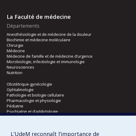
La Faculté de médecine
Départements
Anesthésiologie et de médecine de la douleur
Biochimie et médecine moléculaire
Chirurgie
Médecine
Médecine de famille et de médecine d’urgence
Microbiologie, infectiologie et immunologie
Neurosciences
Nutrition
Obstétrique-gynécologie
Ophtalmologie
Pathologie et biologie cellulaire
Pharmacologie et physiologie
Pédiatrie
Psychiatrie et d’addictologie
Radiologie, radio-oncologie et médecine nucléaire
L’UdeM reconnaît l’importance de